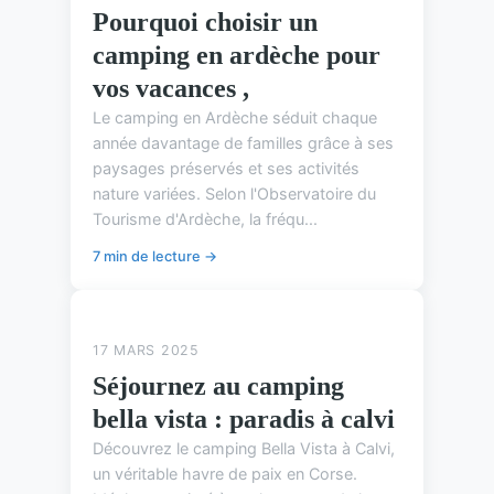
Pourquoi choisir un
camping en ardèche pour
vos vacances ,
Le camping en Ardèche séduit chaque
année davantage de familles grâce à ses
paysages préservés et ses activités
nature variées. Selon l'Observatoire du
Tourisme d'Ardèche, la fréqu...
7 min de lecture →
ASTUCES DE CAMPING
17 MARS 2025
Séjournez au camping
bella vista : paradis à calvi
Découvrez le camping Bella Vista à Calvi,
un véritable havre de paix en Corse.