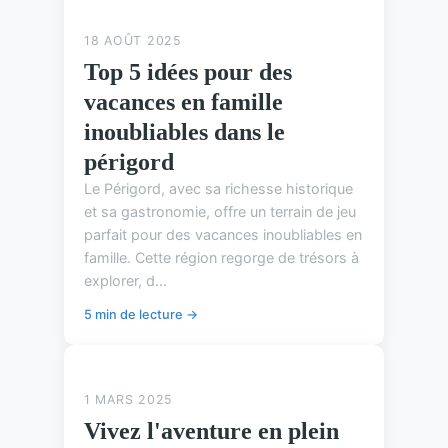
18 AOÛT 2025
Top 5 idées pour des
vacances en famille
inoubliables dans le
périgord
Le Périgord, avec sa richesse historique
et sa gastronomie, offre un terrain de jeu
parfait pour des vacances inoubliables en
famille. Cette région regorge de trésors à
explorer, d...
5 min de lecture →
ASTUCES DE CAMPING
1 MARS 2025
Vivez l'aventure en plein