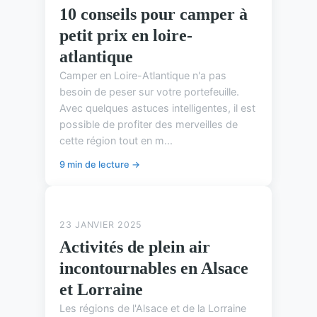
10 conseils pour camper à
petit prix en loire-
atlantique
Camper en Loire-Atlantique n'a pas
besoin de peser sur votre portefeuille.
Avec quelques astuces intelligentes, il est
possible de profiter des merveilles de
cette région tout en m...
9 min de lecture →
ASTUCES DE CAMPING
23 JANVIER 2025
Activités de plein air
incontournables en Alsace
et Lorraine
Les régions de l'Alsace et de la Lorraine