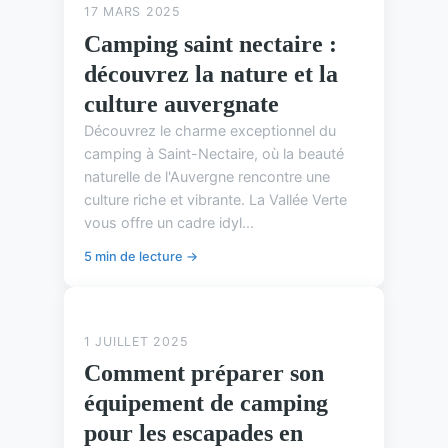
17 MARS 2025
Camping saint nectaire :
découvrez la nature et la
culture auvergnate
Découvrez le charme exceptionnel du
camping à Saint-Nectaire, où la beauté
naturelle de l'Auvergne rencontre une
culture riche et vibrante. La Vallée Verte
vous offre un cadre idyl...
5 min de lecture →
ASTUCES DE CAMPING
1 JUILLET 2025
Comment préparer son
équipement de camping
pour les escapades en