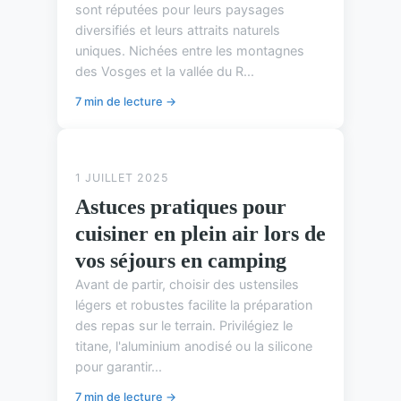
sont réputées pour leurs paysages
diversifiés et leurs attraits naturels
uniques. Nichées entre les montagnes
des Vosges et la vallée du R...
7 min de lecture →
ASTUCES DE CAMPING
1 JUILLET 2025
Astuces pratiques pour
cuisiner en plein air lors de
vos séjours en camping
Avant de partir, choisir des ustensiles
légers et robustes facilite la préparation
des repas sur le terrain. Privilégiez le
titane, l'aluminium anodisé ou la silicone
pour garantir...
7 min de lecture →