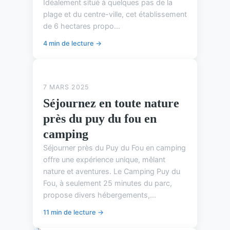
Idéalement situé à quelques pas de la
plage et du centre-ville, cet établissement
de 6 hectares propo...
4 min de lecture →
ASTUCES DE CAMPING
7 MARS 2025
Séjournez en toute nature
près du puy du fou en
camping
Séjourner près du Puy du Fou en camping
offre une expérience unique, mêlant
nature et aventures. Le Camping Puy du
Fou, à seulement 25 minutes du parc,
propose divers hébergements,...
11 min de lecture →