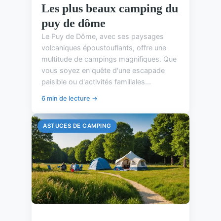
Les plus beaux camping du
puy de dôme
Le Puy de Dôme, avec ses paysages
volcaniques époustouflants, offre une
multitude de campings magnifiques. Que
vous soyez en quête d'une escapade
paisible ou d'activités familiales...
6 min de lecture →
ASTUCES DE CAMPING