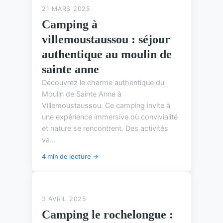
21 MARS 2025
Camping à
villemoustaussou : séjour
authentique au moulin de
sainte anne
Découvrez le charme authentique du
Moulin de Sainte Anne à
Villemoustaussou. Ce camping invite à
une expérience immersive où convivialité
et nature se rencontrent. Des activités
va...
4 min de lecture →
ASTUCES DE CAMPING
3 AVRIL 2025
Camping le rochelongue :