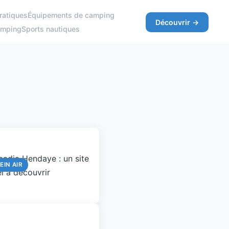
ratiques
Équipements de camping
Découvrir →
amping
Sports nautiques
EIN AIR