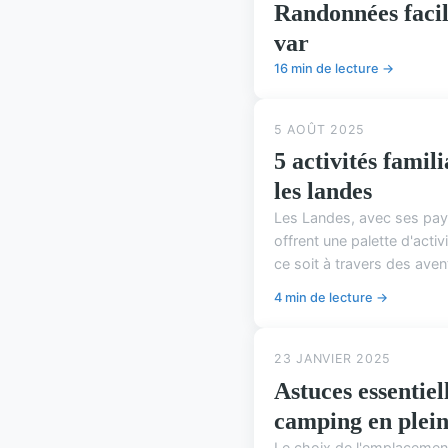
Randonnées facil
var
16 min de lecture →
5 AOÛT 2025
5 activités famil
les landes
Les Landes, avec ses pays
offrent une palette d'activ
ce soit à travers des avent
4 min de lecture →
23 JANVIER 2025
Astuces essentiel
camping en plein
Le choix de l'emplacement