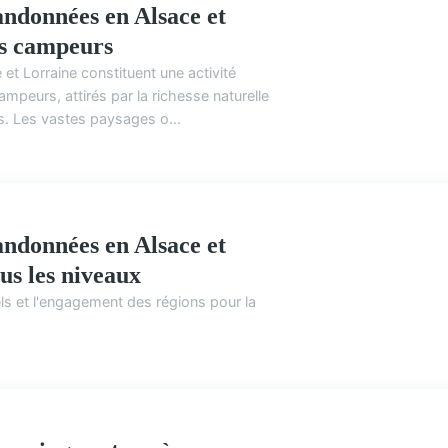
andonnées en Alsace et
es campeurs
et Lorraine constituent une activité
ACTIVITÉS DE PL
mpeurs, attirés par la richesse naturelle
ns. Les vastes paysages o...
andonnées en Alsace et
us les niveaux
els et l'engagement des régions pour la
ACTIVITÉS DE PL