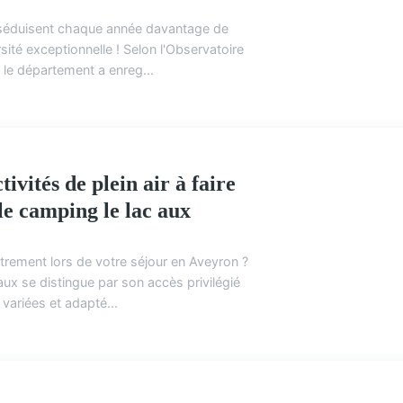
r séduisent chaque année davantage de
ACTIVITÉS DE PL
rsité exceptionnelle ! Selon l'Observatoire
le département a enreg...
tivités de plein air à faire
le camping le lac aux
utrement lors de votre séjour en Aveyron ?
ACTIVITÉS DE PL
x se distingue par son accès privilégié
r variées et adapté...