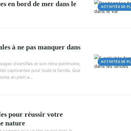
es en bord de mer dans le
ACTIVITÉS DE PL
iales à ne pas manquer dans
ACTIVITÉS DE PL
ages diversifiés et son riche patrimoine,
ités captivantes pour toute la famille. Que
ures en plein a...
les pour réussir votre
e nature
 camping joue un rôle crucial dans la