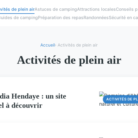
vités de plein air
Astuces de camping
Attractions locales
Conseils p
uides de camping
Préparation des repas
Randonnées
Sécurité en c
Accueil
› Activités de plein air
Activités de plein air
ia Hendaye : un site
ACTIVITÉS DE PL
el à découvrir