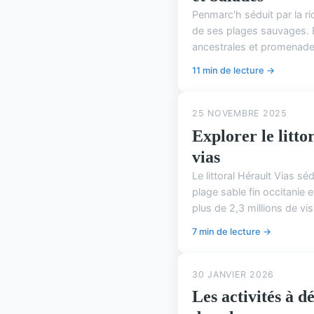
Penmarc'h séduit par la ri
de ses plages sauvages. 
ancestrales et promenades
11 min de lecture →
25 NOVEMBRE 2025
Explorer le litto
vias
Le littoral Hérault Vias s
plage sable fin occitanie 
plus de 2,3 millions de visi
7 min de lecture →
30 JANVIER 2026
Les activités à d