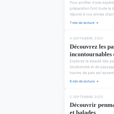
Pour profiter d'une expérie
préparation font toute la 
répond à vos envies d'acti
7 min de lecture →
4 SEPTEMBRE 2025
Découvrez les pa
incontournables e
Explorez la beauté des pa
biodiversité et de paysag
havres de paix est essenti
6 min de lecture →
2 SEPTEMBRE 2025
Découvrir penmar
et balades