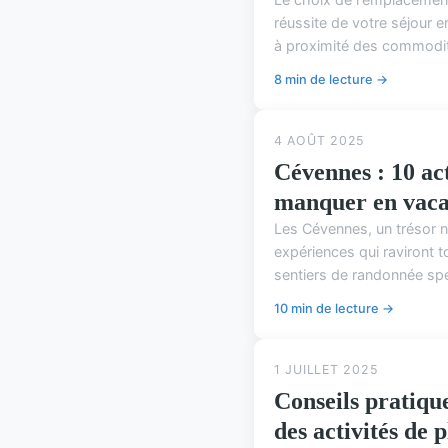
réussite de votre séjour e
à proximité des commodité
8 min de lecture →
4 AOÛT 2025
Cévennes : 10 act
manquer en vaca
Les Cévennes, un trésor n
expériences qui raviront t
sentiers de randonnée spe
10 min de lecture →
1 JUILLET 2025
Conseils pratiqu
des activités de 