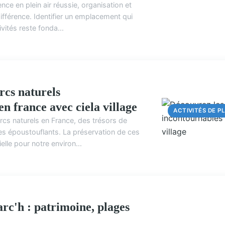
nce en plein air réussie, organisation et
ACTIVITÉS DE PL
différence. Identifier un emplacement qui
vités reste fonda...
rcs naturels
n france avec ciela village
ACTIVITÉS DE PL
rcs naturels en France, des trésors de
es époustouflants. La préservation de ces
elle pour notre environ...
c'h : patrimoine, plages