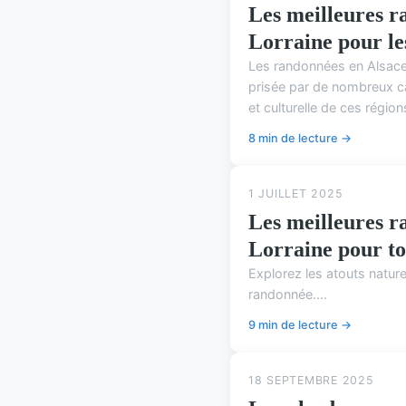
Les meilleures r
Lorraine pour l
Les randonnées en Alsace 
prisée par de nombreux ca
et culturelle de ces régio
8 min de lecture →
1 JUILLET 2025
Les meilleures r
Lorraine pour to
Explorez les atouts natur
randonnée....
9 min de lecture →
18 SEPTEMBRE 2025