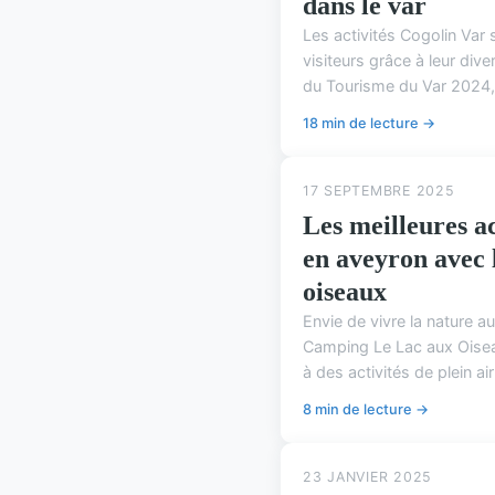
dans le var
Les activités Cogolin Va
visiteurs grâce à leur dive
du Tourisme du Var 2024, 
18 min de lecture →
17 SEPTEMBRE 2025
Les meilleures ac
en aveyron avec 
oiseaux
Envie de vivre la nature a
Camping Le Lac aux Oiseau
à des activités de plein ai
8 min de lecture →
23 JANVIER 2025