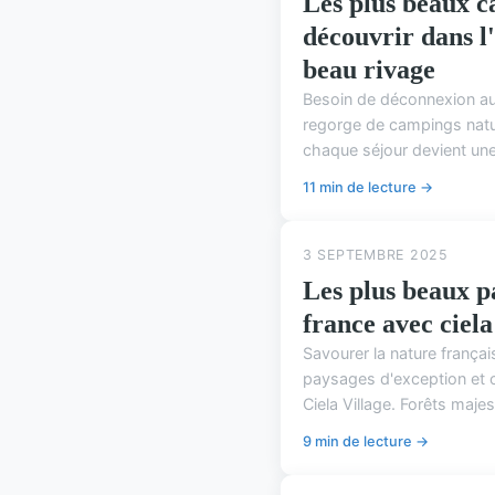
Les plus beaux c
découvrir dans l
beau rivage
Besoin de déconnexion au
regorge de campings nature 
chaque séjour devient une i
11 min de lecture →
3 SEPTEMBRE 2025
Les plus beaux pa
france avec ciela
Savourer la nature françai
paysages d'exception et 
Ciela Village. Forêts majes
9 min de lecture →