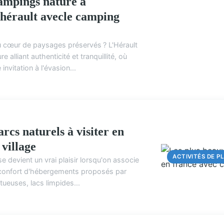
ampings nature à
'hérault avecle camping
 cœur de paysages préservés ? L'Hérault
ACTIVITÉS DE PL
alliant authenticité et tranquillité, où
nvitation à l'évasion...
rcs naturels à visiter en
 village
ACTIVITÉS DE PL
se devient un vrai plaisir lorsqu'on associe
confort d'hébergements proposés par
tueuses, lacs limpides...