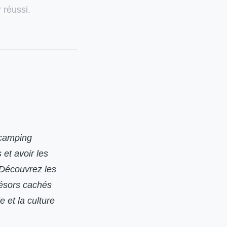
 réussi.
 camping
 et avoir les
 Découvrez les
résors cachés
 et la culture