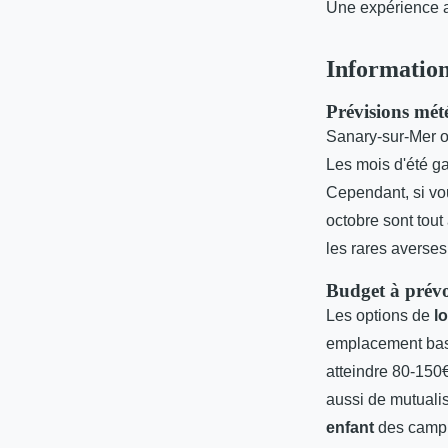
Une expérience a
Information
Prévisions mét
Sanary-sur-Mer of
Les mois d'été ga
Cependant, si vou
octobre sont tout
les rares averses
Budget à prévo
Les options de
l
emplacement basi
atteindre 80-150
aussi de mutualis
enfant
des camp