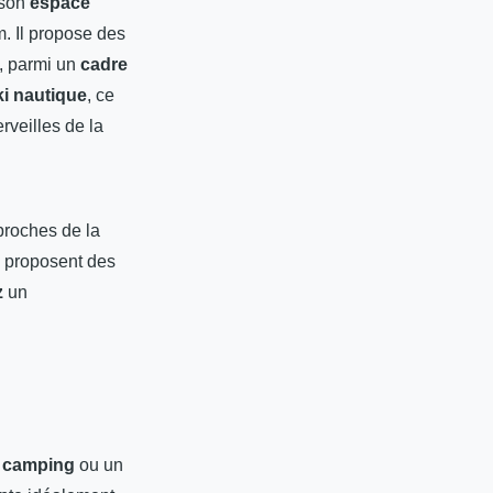
 son
espace
. Il propose des
s, parmi un
cadre
ki nautique
, ce
rveilles de la
proches de la
x proposent des
z
un
 camping
ou un