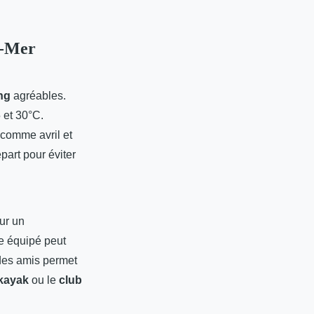
r-Mer
ng
agréables.
 et 30°C.
 comme avril et
part pour éviter
ur un
e équipé peut
 des amis permet
kayak
ou le
club