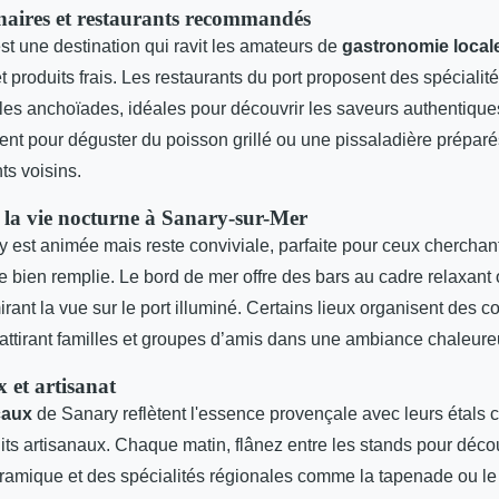
linaires et restaurants recommandés
t une destination qui ravit les amateurs de
gastronomie local
 produits frais. Les restaurants du port proposent des spéciali
 les anchoïades, idéales pour découvrir les saveurs authentiqu
nt pour déguster du poisson grillé ou une pissaladière prépar
ts voisins.
 la vie nocturne à Sanary-sur-Mer
y est animée mais reste conviviale, parfaite pour ceux chercha
 bien remplie. Le bord de mer offre des bars au cadre relaxant
rant la vue sur le port illuminé. Certains lieux organisent des co
 attirant familles et groupes d’amis dans une ambiance chaleure
 et artisanat
caux
de Sanary reflètent l'essence provençale avec leurs étals co
ts artisanaux. Chaque matin, flânez entre les stands pour décou
éramique et des spécialités régionales comme la tapenade ou le