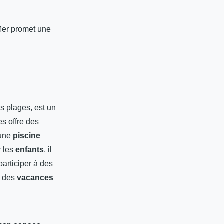
-Mer promet une
es plages, est un
s offre des
 une
piscine
 les
enfants
, il
articiper à des
r des
vacances