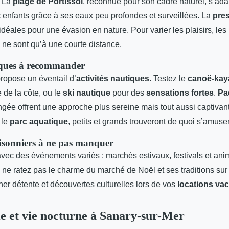
. La
plage de Portissol
, reconnue pour son cadre naturel, s’ad
 enfants grâce à ses eaux peu profondes et surveillées. La
pres
déales pour une évasion en nature. Pour varier les plaisirs, les
ne sont qu’à une courte distance.
tiques à recommander
ropose un éventail d’
activités nautiques
. Testez le
canoë-kay
 de la côte, ou le
ski nautique
pour des
sensations fortes
.
Pa
ngée offrent une approche plus sereine mais tout aussi captivan
 le
parc aquatique
, petits et grands trouveront de quoi s’amuser 
isonniers à ne pas manquer
vec des événements variés : marchés estivaux, festivals et ani
, ne ratez pas le charme du marché de Noël et ses traditions sur 
er détente et découvertes culturelles lors de vos
locations va
 et vie nocturne à Sanary-sur-Mer