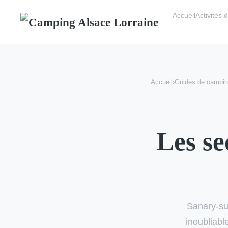
Accueil
Activités d
Accueil
›
Guides de campi
Les se
Sanary-su
inoubliabl