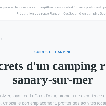
e plein air
Astuces de camping
Attractions locales
Conseils pratiques
Équ
Préparation des repas
Randonnées
Sécurité en camping
Spor
ng
GUIDES DE CAMPING
crets d'un camping r
sanary-sur-mer
r-Mer, joyau de la Côte d'Azur, promet une expérience 
e. Choisir le bon emplacement, profiter des activités local