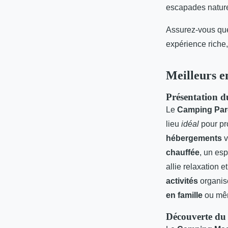
escapades nature
Assurez-vous que 
expérience riche,
Meilleurs 
Présentation 
Le
Camping Par
lieu
idéal
pour pro
hébergements
v
chauffée
, un es
allie relaxation 
activités
organisé
en famille
ou mêm
Découverte du