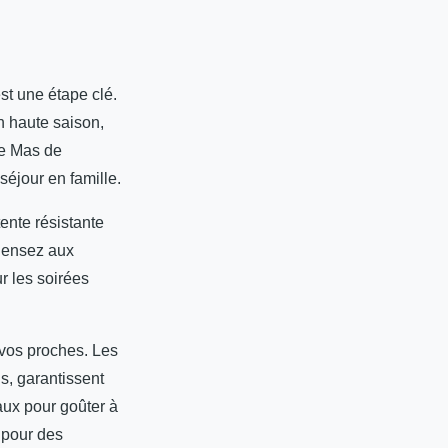
st une étape clé.
en haute
saison,
e Mas de
séjour en famille.
ente résistante
 Pensez aux
r les soirées
e vos proches. Les
s, garantissent
aux pour goûter à
 pour des