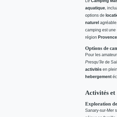
Le
Camping Mas
aquatique
, incl
options de
locat
naturel
agréable.
camping est une 
région
Provence
Options de cam
Pour les amateu
Presqu’île
de Sain
activités
en plein
hebergement
éc
Activités e
Exploration de
Sanary-sur-Mer s