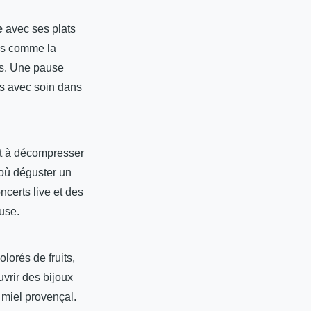
e
avec ses plats
tés comme la
es. Une pause
és avec soin dans
nt à décompresser
 où déguster un
ncerts live et des
use.
lorés de fruits,
vrir des bijoux
 miel provençal.