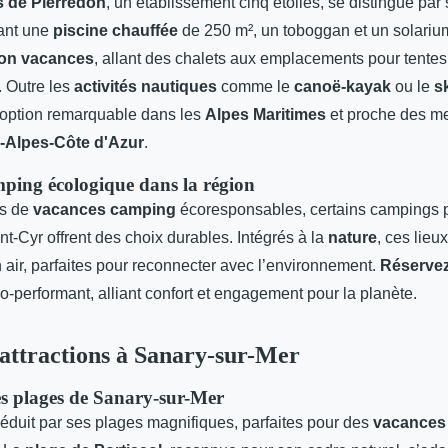
 de Pierredon
, un établissement cinq étoiles, se distingue par
uant une
piscine chauffée
de 250 m², un toboggan et un solarium
ion vacances
, allant des chalets aux emplacements pour tente
 Outre les
activités nautiques
comme le
canoë-kayak
ou le
s
option remarquable dans les
Alpes Maritimes
et proche des me
-Alpes-Côte d'Azur
.
ping écologique dans la région
rs de
vacances camping
écoresponsables, certains campings 
t-Cyr offrent des choix durables. Intégrés à la
nature
, ces lieu
 air, parfaites pour reconnecter avec l’environnement.
Réserve
o-performant, alliant confort et engagement pour la planète.
t attractions à Sanary-sur-Mer
s plages de Sanary-sur-Mer
éduit par ses plages magnifiques, parfaites pour des
vacances