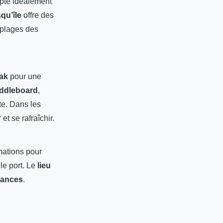
apte idéalement
qu’île
offre des
 plages des
ak
pour une
ddleboard
,
te. Dans les
et se rafraîchir.
mations pour
le port. Le
lieu
cances
.