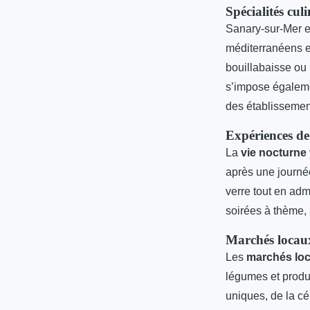
Spécialités cu
Sanary-sur-Mer es
méditerranéens et
bouillabaisse ou
s’impose égaleme
des établissemen
Expériences de
La
vie nocturne
après une journée
verre tout en admi
soirées à thème,
Marchés locaux
Les
marchés lo
légumes et produi
uniques, de la c