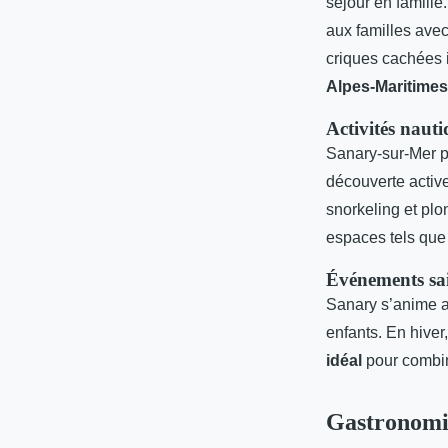
séjour en famille
aux familles avec
criques cachées i
Alpes-Maritimes
Activités nau
Sanary-sur-Mer p
découverte active
snorkeling et plo
espaces tels que
Événements sa
Sanary s’anime a
enfants. En hiver
idéal
pour combin
Gastronomie